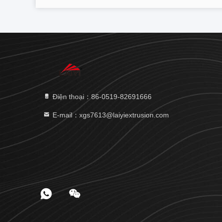
Điện thoại：86-0519-82691666
E-mail：xgs7613@laiyiextrusion.com