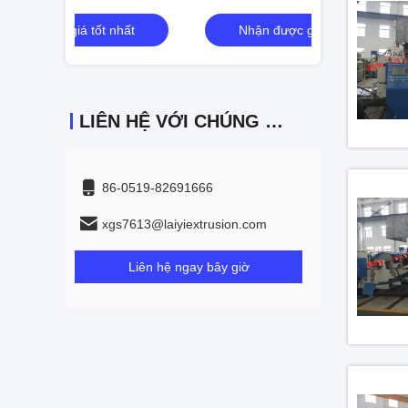
nhất
Nhận được giá tốt nhất
Nhận đư
LIÊN HỆ VỚI CHÚNG TÔI
86-0519-82691666
xgs7613@laiyiextrusion.com
Liên hệ ngay bây giờ