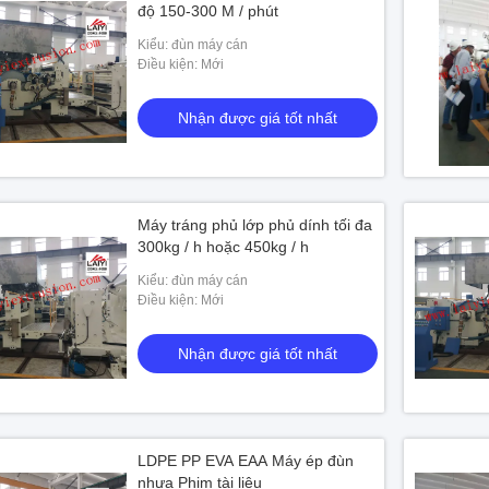
độ 150-300 M / phút
ợc giá tốt nhất
Kiểu: đùn máy cán
Điều kiện: Mới
Nhận được giá tốt nhất
Máy tráng phủ lớp phủ dính tối đa
300kg / h hoặc 450kg / h
Kiểu: đùn máy cán
Điều kiện: Mới
Nhận được giá tốt nhất
LDPE PP EVA EAA Máy ép đùn
nhựa Phim tài liệu