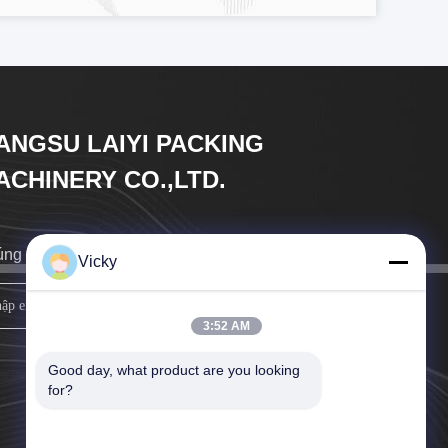
IANGSU LAIYI PACKING
ACHINERY CO.,LTD.
ng tôi sẽ gọi lại cho anh càng sớm càng tốt.
Vicky
đăng ký
3:52 AM
Good day, what product are you looking 
for?