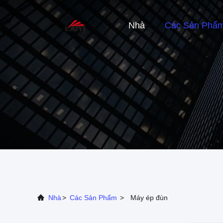
Nhà
Các Sản Phẩ
Nhà
>
Các Sản Phẩm
>
Máy ép đùn