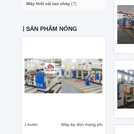
Máy thổi vải tan chảy
(7)
SẢN PHẨM NÓNG
c
Máy ép đùn màng phủ trước
Máy ép đùn màn