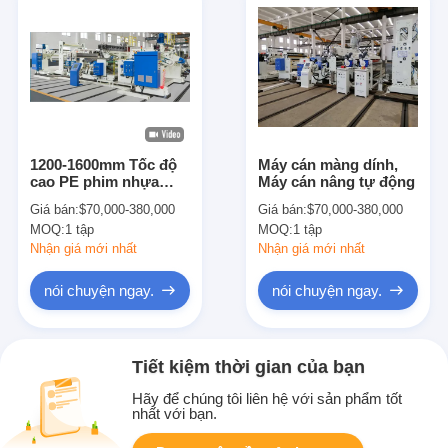
1200-1600mm Tốc độ
Máy cán màng dính,
cao PE phim nhựa
Máy cán nâng tự động
máy mài tự động, đơn
Giá bán:
$70,000-380,000
Giá bán:
$70,000-380,000
/ hai mặt trắng và xanh
MOQ:
1 tập
MOQ:
1 tập
dương
Nhận giá mới nhất
Nhận giá mới nhất
nói chuyện ngay.
nói chuyện ngay.
Tiết kiệm thời gian của bạn
Hãy để chúng tôi liên hệ với sản phẩm tốt
nhất với bạn.