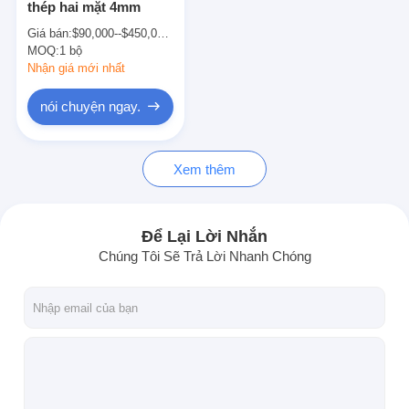
thép hai mặt 4mm
Máy ép đùn
Giá bán:
$90,000--$450,000/set
MOQ:
Máy tráng giấy
1 bộ
Nhận giá mới nhất
Máy ghép hai mặt
nói chuyện ngay.
Bộ phận máy cán
Xem thêm
Máy thổi vải tan chảy
Để Lại Lời Nhắn
Chúng Tôi Sẽ Trả Lời Nhanh Chóng