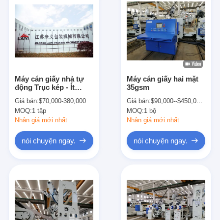
Máy cán giấy nhả tự
Máy cán giấy hai mặt
động Trục kép - Ít
35gsm
cuộn giấy đứng đơn lẻ
Giá bán:
$70,000-380,000
Giá bán:
$90,000--$450,000/set
T-die
MOQ:
1 tập
MOQ:
1 bộ
Nhận giá mới nhất
Nhận giá mới nhất
nói chuyện ngay.
nói chuyện ngay.
Nhà
Các sản phẩm
Về chúng tôi