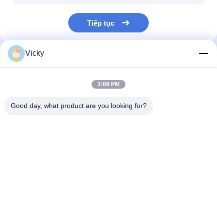
Tiếp tục
Vicky
Danh Mục Của Chúng Tôi
3:09 PM
Good day, what product are you looking for?
Máy cán màng đùn
Máy ép đùn
Máy ép màng
Nhà
Về chúng
Liên hệ với chúng
Desktop
tôi
tôi
Site
Sơ đồ trang web
Chính sách bảo mật