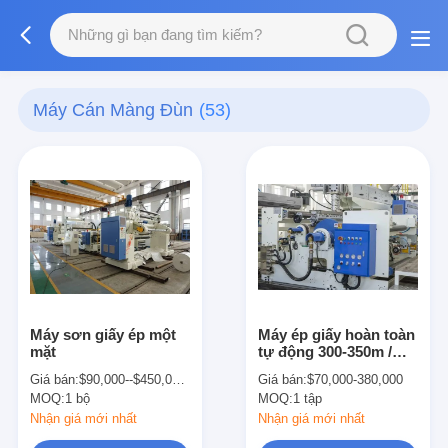
Máy Cán Màng Đùn
(53)
Máy sơn giấy ép một
Máy ép giấy hoàn toàn
mặt
tự động 300-350m /
phút với rạch
Giá bán:
$90,000--$450,000/set
Giá bán:
$70,000-380,000
MOQ:
1 bộ
MOQ:
1 tập
Nhận giá mới nhất
Nhận giá mới nhất