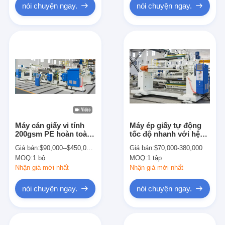
nói chuyện ngay.
nói chuyện ngay.
Máy cán giấy vi tính
Máy ép giấy tự động
200gsm PE hoàn toàn
tốc độ nhanh với hệ
tự động
thống siêu âm EPC
Giá bán:
$90,000--$450,000/set
Giá bán:
$70,000-380,000
loại trắng và xanh
MOQ:
1 bộ
MOQ:
1 tập
Nhận giá mới nhất
Nhận giá mới nhất
nói chuyện ngay.
nói chuyện ngay.