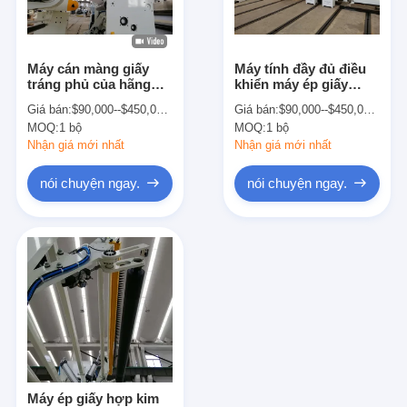
Tham quan nhà máy
Kiểm soát chất lượng
Máy cán màng giấy
Máy tính đầy đủ điều
tráng phủ của hãng
khiển máy ép giấy
Liên hệ chúng tôi
Siemens
550kg / H
Giá bán:
$90,000--$450,000/set
Giá bán:
$90,000--$450,000/set
MOQ:
1 bộ
MOQ:
1 bộ
Tin tức
Nhận giá mới nhất
Nhận giá mới nhất
nói chuyện ngay.
nói chuyện ngay.
Máy cán màng đùn
Máy ép đùn
Máy ép màng
Máy cán nhựa
Máy tráng phủ
Máy ép giấy hợp kim