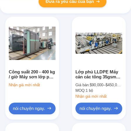
Đưa ra yêu cầu của bạn
Công suất 200 - 400 kg
Lớp phủ LLDPE Máy
/ giờ Máy sơn lớp phủ
cán các tông 35gsm
ép Max. Tốc độ sơn
1700mm T Die
Nhận giá mới nhất
Giá bán:
$90,000--$450,000/set
200 M/min
MOQ:
1 bộ
Nhận giá mới nhất
nói chuyện ngay.
nói chuyện ngay.