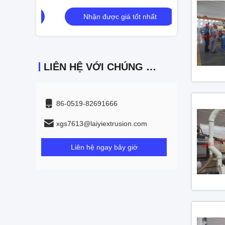
nhất
Nhận được giá tốt nhất
Nhận đư
LIÊN HỆ VỚI CHÚNG TÔI
86-0519-82691666
xgs7613@laiyiextrusion.com
Liên hệ ngay bây giờ