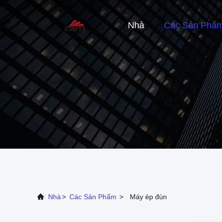
Nhà
Các Sản Phẩ
Nhà
>
Các Sản Phẩm
>
Máy ép đùn