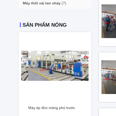
Máy thổi vải tan chảy
(7)
SẢN PHẨM NÓNG
c
Máy ép đùn màng phủ trước
Máy ép đùn màn