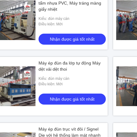
tấm nhựa PVC, Máy tráng màng
giấy nhiệt
ợc giá tốt nhất
Kiểu: đùn máy cán
Điều kiện: Mới
Nhận được giá tốt nhất
Máy ép đùn đa lớp tự động Máy
dệt vải dệt thoi
Kiểu: đùn máy cán
Điều kiện: Mới
Nhận được giá tốt nhất
Máy ép đùn trục vít đôi / Signel
Die với hệ thống làm mát nhanh