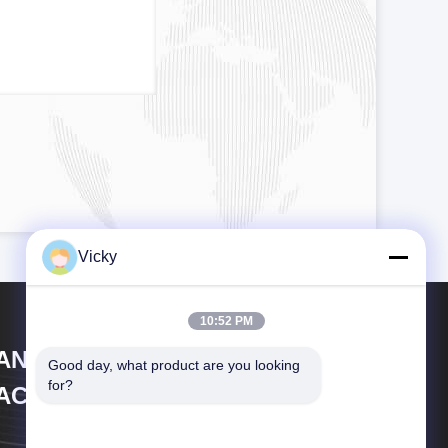
Vicky
10:52 PM
IANGSU LAIYI PACKING
Good day, what product are you looking 
for?
ACHINERY CO.,LTD.