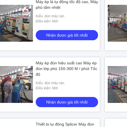
Máy ép lá tự động tốc độ cao, Máy
phủ tấm nhiệt
Kiểu: đùn máy cán
Điều kiện: Mới
Nhận được giá tốt nhất
Máy ép đùn hiệu suất cao Máy ép
đùn lớp phủ 150-300 M / phút Tốc
độ
Kiểu: đùn máy cán
Điều kiện: Mới
Nhận được giá tốt nhất
g phủ trước
Thiết bị tự động Splicer Máy đùn