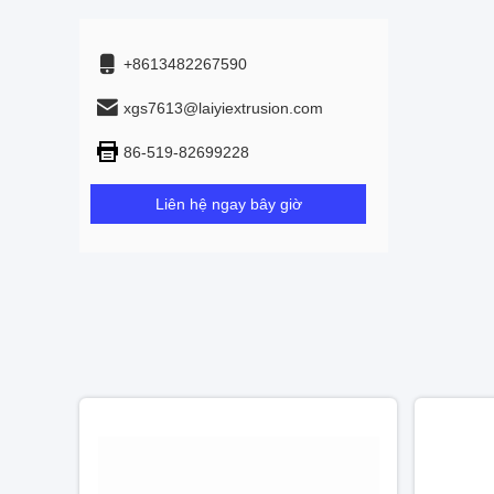
+8613482267590
xgs7613@laiyiextrusion.com
86-519-82699228
Liên hệ ngay bây giờ