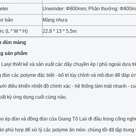
eter
Unwinder: Φ800mm; Phần thưởng: Φ800
cơ bản
Màng nhựa
c (L * W * H)
22,8 * 13 * 5,5m
ép đùn màng
g sản phẩm
 Laiyi thiết kế và sản xuất các dây chuyền ép / phủ ngoài dựa
 đùn các polyme đặc biệt - bố trí tùy chỉnh và mô-đun để đáp 
với điều khiển nhiệt độ chính xác - hệ thống làm mát nhanh - c
bất kỳ ứng dụng cuối cùng nào.
ị ép đùn và đồng đùn của Giang Tô Laii đi đầu trong công nghệ
n phù hợp để xử lý các polyme ăn mòn. chúng tôi đã tập trung v