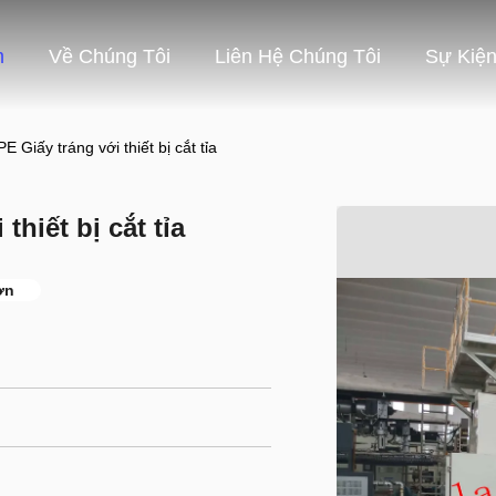
m
Về Chúng Tôi
Liên Hệ Chúng Tôi
Sự Kiệ
E Giấy tráng với thiết bị cắt tỉa
thiết bị cắt tỉa
ơn