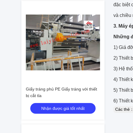
đặc biệt
và chiều
3. Máy é
Những đ
1) Giá đỡ
2) Thiết 
3) Hệ thố
4) Thiết 
Giấy tráng phủ PE Giấy tráng với thiết
5) Thiết 
bị cắt tỉa
6) Thiết 
Nhận được giá tốt nhất
Các thẻ