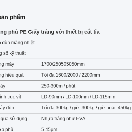
sản phẩm
ng phủ PE Giấy tráng với thiết bị cắt tỉa
p đùn màng nhiệt
 số kỹ thuật
ng máy
1700/250505050mm
ng hiệu quả
Tối đa 1600/2000 / 2200mm
máy
250-300m / phút
h trục vít
LD-90mm / LD-100mm / LD-115mm
áy đùn
Tối đa 300kg / giờ, 300kg / giờ hoặc 450kg 
 qua sử dụng
Nhựa tráng như EVA
ớp phủ
5-45μm