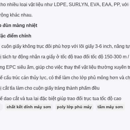
 cho nhiều loại vật liệu như LDPE, SURLYN, EVA, EAA, PP, với c
 rộng khác nhau.
p đùn màng nhiệt
ặc điểm chính
 cuộn giấy không trục đôi phù hợp với lõi giấy 3-6 inch, nâng 
bị tách tự động nhận ra giấy ở tốc độ trao đổi tốc độ 150-300 
ng EPC siêu âm, giúp cho việc thay thế vật liệu thường xuyên 
kế cấu trúc cán thủy lực, có thể làm cho lớp phủ mỏng hơn và c
bị cắt tỉa làm cho cuộn giấy tráng thành phẩm đều
kế dao cắt và tua lại đặc biệt giúp trao đổi trục tua tốc độ cao
：
chất kết dính máy sơn
poly lớp phủ máy
tấm máy sơn