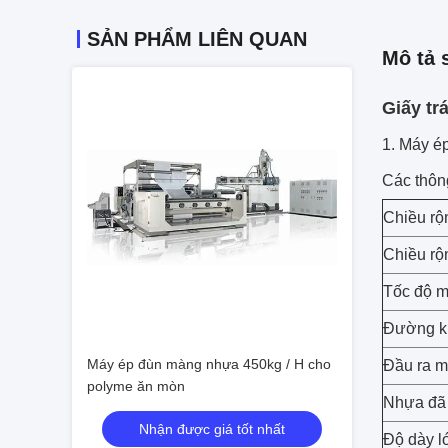
SẢN PHẨM LIÊN QUAN
Mô tả 
Giấy trá
1. Máy é
Các thông
Chiều rộ
Chiều rộ
Tốc độ 
Đường kín
Máy ép đùn màng nhựa 450kg / H cho
Đầu ra m
polyme ăn mòn
Nhựa đã
Nhận được giá tốt nhất
Độ dày l