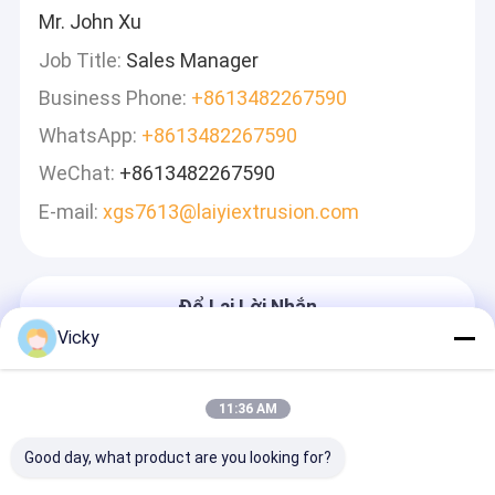
Mr. John Xu
Job Title:
Sales Manager
Business Phone:
+8613482267590
WhatsApp:
+8613482267590
WeChat:
+8613482267590
E-mail:
xgs7613@laiyiextrusion.com
Để Lại Lời Nhắn
Chúng Tôi Sẽ Trả Lời Nhanh Chóng
Vicky
11:36 AM
Good day, what product are you looking for?