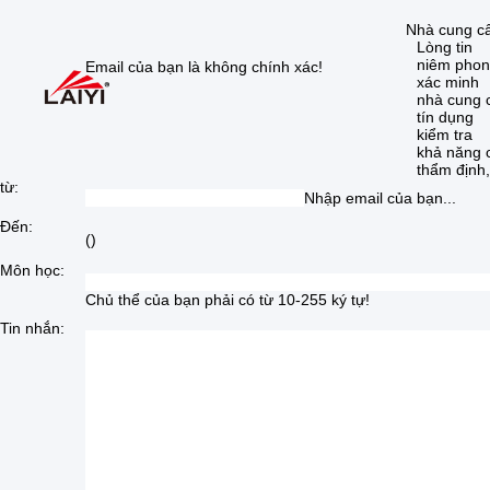
Nhà cung c
Lòng tin
niêm pho
Email của bạn là không chính xác!
xác minh
nhà cung 
tín dụng
kiểm tra
khả năng 
thẩm định,
từ:
Nhập email của bạn...
Đến:
(
)
Môn học:
Chủ thể của bạn phải có từ 10-255 ký tự!
Tin nhắn: