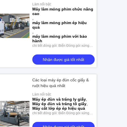
Làm nổi bật:
Máy làm mỏng phim chức năng
cao
,
máy làm mỏng phim ép hiệu
quả
,
máy làm mỏng phim với bảo
hành
chi tiết đóng gói: Biển Đóng gói xứng
đáng
Nhận được giá tốt nhất
Các loại máy ép đùn cốc giấy &
ruột hiệu quả nhất
Làm nổi bật:
Máy ép đùn và tráng ly giấy
,
Máy ép đùn và tráng tô giấy
,
Máy cắt lớp ép ép hiệu quả
chi tiết đóng gói: Biển Đóng gói xứng
đáng