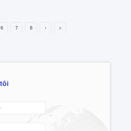
6
7
8
tôi