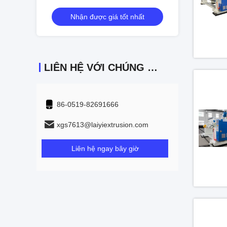
iá tốt nhất
Nhận được giá tốt nhất
LIÊN HỆ VỚI CHÚNG TÔI
86-0519-82691666
xgs7613@laiyiextrusion.com
Liên hệ ngay bây giờ