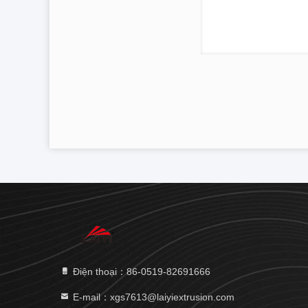
Điện thoại：86-0519-82691666
E-mail：xgs7613@laiyiextrusion.com