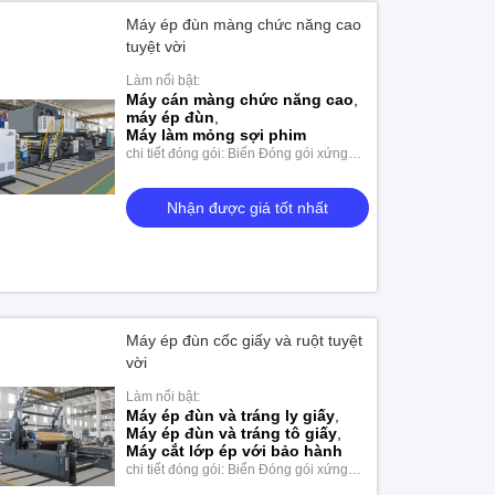
Máy ép đùn màng chức năng cao
tuyệt vời
Làm nổi bật:
Máy cán màng chức năng cao
,
máy ép đùn
,
Máy làm mỏng sợi phim
chi tiết đóng gói: Biển Đóng gói xứng
đáng
Nhận được giá tốt nhất
Máy ép đùn cốc giấy và ruột tuyệt
vời
Làm nổi bật:
Máy ép đùn và tráng ly giấy
,
Máy ép đùn và tráng tô giấy
,
Máy cắt lớp ép với bảo hành
chi tiết đóng gói: Biển Đóng gói xứng
đáng