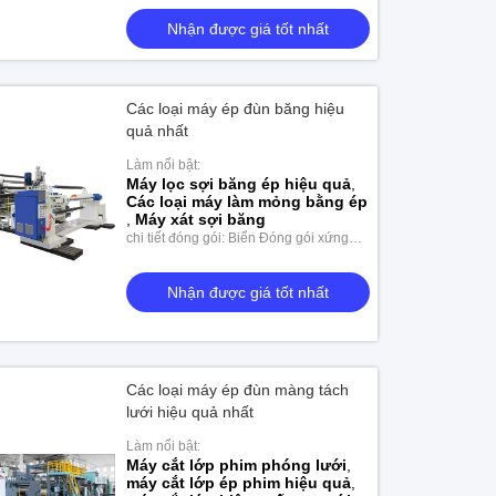
Nhận được giá tốt nhất
Các loại máy ép đùn băng hiệu
quả nhất
Làm nổi bật:
Máy lọc sợi băng ép hiệu quả
,
Các loại máy làm mỏng bằng ép
,
Máy xát sợi băng
chi tiết đóng gói: Biển Đóng gói xứng
đáng
Nhận được giá tốt nhất
Các loại máy ép đùn màng tách
lưới hiệu quả nhất
Làm nổi bật:
Máy sơn giấy ép một mặt
Máy cắt lớp phim phóng lưới
,
máy cắt lớp ép phim hiệu quả
,