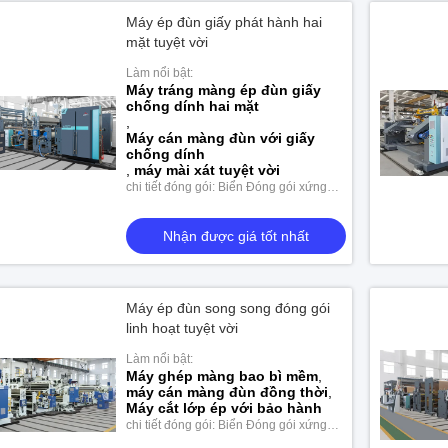
Máy ép đùn giấy phát hành hai
mặt tuyệt vời
Làm nổi bật:
Máy tráng màng ép đùn giấy
chống dính hai mặt
,
Máy cán màng đùn với giấy
chống dính
,
máy mài xát tuyệt vời
chi tiết đóng gói: Biển Đóng gói xứng
đáng
Nhận được giá tốt nhất
Máy ép đùn song song đóng gói
linh hoạt tuyệt vời
Làm nổi bật:
Máy ghép màng bao bì mềm
,
máy cán màng đùn đồng thời
,
Máy cắt lớp ép với bảo hành
chi tiết đóng gói: Biển Đóng gói xứng
đáng