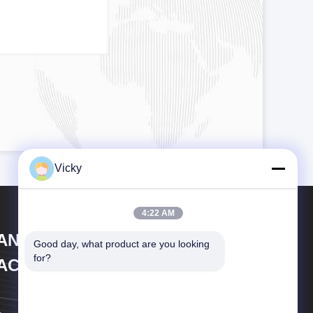
Vicky
4:22 AM
IANGSU LAIYI PACKING
Good day, what product are you looking 
for?
ACHINERY CO.,LTD.