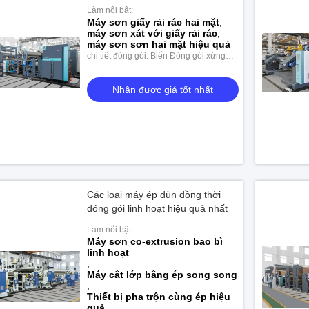
Làm nổi bật:
Máy sơn giấy rải rác hai mặt
,
máy sơn xát với giấy rải rác
,
máy sơn sơn hai mặt hiệu quả
chi tiết đóng gói: Biển Đóng gói xứng
đáng
Nhận được giá tốt nhất
Các loại máy ép đùn đồng thời
đóng gói linh hoạt hiệu quả nhất
Làm nổi bật:
Máy sơn co-extrusion bao bì
linh hoạt
,
Máy cắt lớp bằng ép song song
,
Thiết bị pha trộn cùng ép hiệu
quả