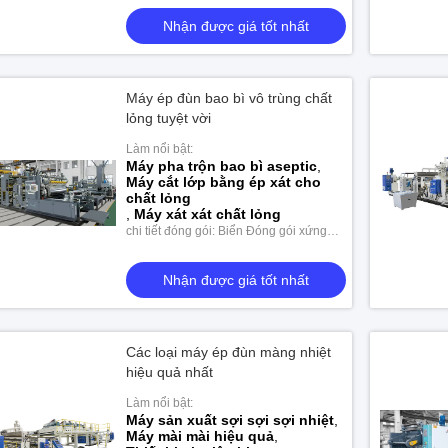
Nhận được giá tốt nhất
Máy ép đùn bao bì vô trùng chất
lỏng tuyệt vời
Làm nổi bật:
Máy pha trộn bao bì aseptic
,
Máy cắt lớp bằng ép xát cho
chất lỏng
,
Máy xát xát chất lỏng
chi tiết đóng gói: Biển Đóng gói xứng
đáng
Nhận được giá tốt nhất
Các loại máy ép đùn màng nhiệt
hiệu quả nhất
Làm nổi bật:
màng phủ Bopp đóng gói
Máy ép đùn màng phủ trước
Máy sản xuất sợi sợi sợi nhiệt
,
Máy mài mài hiệu quả
,