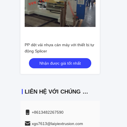
PP dệt vải nhựa cán máy với thiết bị tự
động Splicer
Nhận được giá tốt nhất
LIÊN HỆ VỚI CHÚNG TÔI
+8613482267590
xgs7613@laiyiextrusion.com