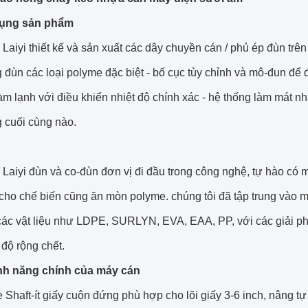
dụng sản phẩm
 Laiyi thiết kế và sản xuất các dây chuyền cán / phủ ép đùn t
 đùn các loại polyme đặc biệt - bố cục tùy chỉnh và mô-đun để
làm lạnh với điều khiển nhiệt độ chính xác - hệ thống làm mát n
 cuối cùng nào.
Laiyi đùn và co-đùn đơn vị đi đầu trong công nghệ, tự hào có 
ho chế biến cũng ăn mòn polyme. chúng tôi đã tập trung vào máy
 các vật liệu như LDPE, SURLYN, EVA, EAA, PP, với các giải ph
độ rộng chết.
ính năng chính của máy cán
 Shaft-ít giấy cuộn đứng phù hợp cho lõi giấy 3-6 inch, nâng t