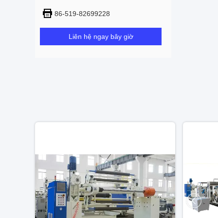
86-519-82699228
Liên hệ ngay bây giờ