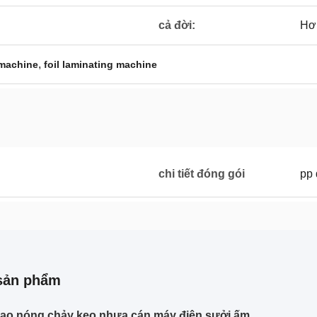
cả đời:
Hơ
,
 machine
foil laminating machine
chi tiết đóng gói
pp 
sản phẩm
cao nóng chảy keo nhựa cán máy điện sưởi ấm