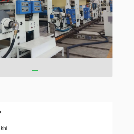
i
khí