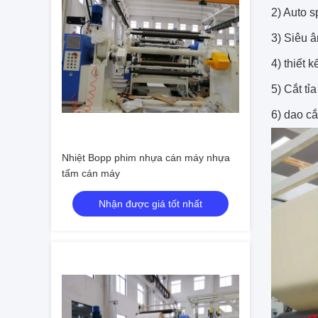
2) Auto s
3) Siêu 
4) thiết 
5) Cắt tỉ
6) dao cắ
Nhiệt Bopp phim nhựa cán máy nhựa
tấm cán máy
Nhận được giá tốt nhất