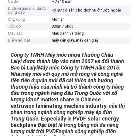
Cả đời
Hơn 10 năm
Dịch vụ hậu mãi được
Kỹ sư có sẵn cho dịch vụ ở nước ngoài
cung cấp
Ứng dụng
Món ăn
Tốc độ
300m / phút
Màu sắc
Màu xanh và trắng
Điểm nổi bật:
,
máy cán giấy
máy cán giấy
Công ty TNHH Máy móc nhựa Thường Châu
Laiyi được thành lập vào năm 2007 và đổi thành
Bao bì Laiyi
Máy móc Công ty TNHH năm 2015.
Nhà máy mới với quy mô mở rộng và công nghệ
tiên tiến ở quận mới
đã cải thiện ảnh hưởng
thương hiệu của mình và trở thành công ty hàng
đầu trong ngành hàng đầu Trung Quốc với số
lượng lớn
of market share in Chinese
extrusion laminating machine industry.
của thị
phần trong ngành công nghiệp máy ép đùn
Trung Quốc.
Especially in PVDF solar energy
backplane
Đặc biệt là trong bảng nối đa năng
lượng mặt trời PVDF
ngành công nghiệp điện