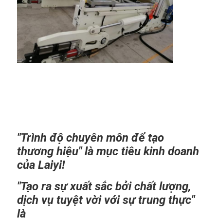
Máy ép đùn
Máy tráng giấy
Máy ghép hai mặt
Bộ phận máy cán
Máy thổi vải tan chảy
"Trình độ chuyên môn để tạo
thương hiệu" là mục tiêu kinh doanh
của Laiyi!
"Tạo ra sự xuất sắc bởi chất lượng,
dịch vụ tuyệt vời với sự trung thực"
là