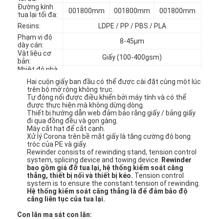
Đường kính
001800mm
001800mm
001800mm
tua lại tối đa:
Resins:
LDPE / PP / PBS / PLA
Phạm vi độ
8-45μm
dày cán:
Vật liệu cơ
Giấy (100-400gsm)
bản:
Nhiệt độ nhà
cung cấp
15 ° -25 °
Hai cuộn giấy ban đầu có thể được cài đặt cùng một lúc
nước:
trên bộ mở rộng không trục.
Nguồn cấp:
380V-50Hz (3 pha 5 dây)
Tự động nối được điều khiển bởi máy tính và có thể
được thực hiện mà không dừng dòng.
Thiết bị hướng dẫn web đảm bảo rằng giấy / bảng giấy
đi qua đồng đều và gọn gàng.
Máy cắt hạt để cắt cạnh.
Xử lý Corona trên bề mặt giấy là tăng cường độ bong
tróc của PE và giấy.
Rewinder consists of rewinding stand, tension control
system, splicing device and towing device.
Rewinder
Nhà
bao gồm giá đỡ tua lại, hệ thống kiểm soát căng
thẳng, thiết bị nối và thiết bị kéo.
Tension control
system is to ensure the constant tension of rewinding.
Các sản phẩm
Hệ thống kiểm soát căng thẳng là để đảm bảo độ
căng liên tục của tua lại.
Về chúng tôi
Con lăn ma sát con lăn: