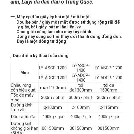
ảnh, Laiyi đã dẫn đầu ở Trung Quốc.
一, Máy ép đùn giấy ép hai mặt / một mặt
Doulbe bên / giấy một mặt được sử dụng rộng rãi để
ly giấy, bát giấy, bát mì ăn liền, vv
Chúng tôi cũng làm cho máy tùy chỉnh.
Dòng này cũng có thể thay đổi thành dòng đồng đùn.
Đây là một dòng tự động
, Đặc điểm kỹ thuật của dòng:
LY-ASCP-
LY-ASCP-1200
LY-ASCP-1700
1400
Mục
LY-ADCP-
LY-ADCP-1200
LY-ADCP-1700
1400
Chiều rộng
tối
tối đa
max1100mm
cán hiệu quả:
đa1300mm
1600mm
Tốc độ máy
300m / phút
300m / phút
300m / phút
móc:
Đường kính
φ100mm
φ100mm
φ115mm
trục vít:
Đầu ra tối đa:
400kg / giờ
400kg / giờ
400kg / giờ
Đường kính
không giới hạn
001500mm
001500mm
001500mm
tối đa: