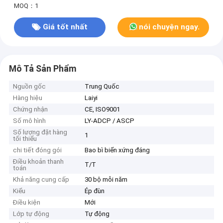
MOQ：1
Giá tốt nhất
nói chuyện ngay.
Mô Tả Sản Phẩm
Nguồn gốc
Trung Quốc
Hàng hiệu
Laiyi
Chứng nhận
CE, ISO9001
Số mô hình
LY-ADCP / ASCP
Số lượng đặt hàng
1
tối thiểu
chi tiết đóng gói
Bao bì biển xứng đáng
Điều khoản thanh
T/T
toán
Khả năng cung cấp
30 bộ mỗi năm
Kiểu
Ép đùn
Điều kiện
Mới
Lớp tự động
Tự động