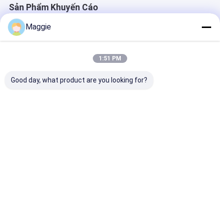
Sản Phẩm Khuyến Cáo
Maggie
1:51 PM
Good day, what product are you looking for?
Máy sơn giấy ép một
Lớp phủ LLDPE Máy
Máy pha trộn 
mặt
cán các tông 35gsm
ép giấy hiệu q
1700mm T Die
Max. Unwind R
Weight 2500 K
Giá tốt nhất
Giá tốt nhất
Giá tốt n
Nhà
Về chúng
Liên hệ với chúng
Desktop
tôi
tôi
Site
Sơ đồ trang web
Chính sách bảo mật
Phẩm chất
Máy cán màng đùn
Nhà máy trung quốc.Copyright ©
2026 JIANGSU LAIYI PACKING MACHINERY CO.,LTD.. All Rights
Reserved.