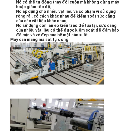
Nó có thể tự động thay đổi cuộn mà không dừng máy
Tham quan nhà máy
hoặc giảm tốc độ;
Nó áp dụng cho nhiều vật liệu và có phạm vi sử dụng
rộng rãi, có cách khác nhau để kiểm soát sức căng
Kiểm soát chất lượng
của các vật liệu khác nhau;
Nó sử dụng con lăn ép kiểu treo để tua lại, sức căng
của nhiều vật liệu có thể được kiểm soát để đảm bảo
Liên hệ chúng tôi
độ mịn và vẻ đẹp của bề mặt sản xuất.
Máy cán màng ma sát tự động
Tin tức
Máy cán màng đùn
Máy ép đùn
Máy ép màng
Máy cán nhựa
Máy tráng phủ