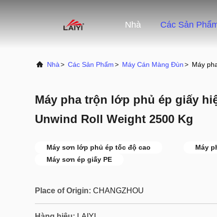
Nhà
Các Sản Phẩ
Nhà
>
Các Sản Phẩm
>
Máy Cán Màng Đùn
>
Máy pha
Máy pha trộn lớp phủ ép giấy hi
Unwind Roll Weight 2500 Kg
Máy sơn lớp phủ ép tốc độ cao
Máy ph
Máy sơn ép giấy PE
Place of Origin:
CHANGZHOU
Hàng hiệu:
LAIYI