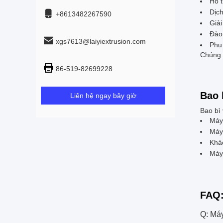
Hỗ t
Dịch
+8613482267590
Giải
Đào 
xgs7613@laiyiextrusion.com
Phụ 
Chúng 
86-519-82699228
Bao 
Liên hệ ngay bây giờ
Bao bì
Máy 
Máy 
Khác
Máy 
FAQ
Q: Máy