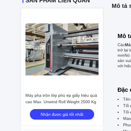
SẢN PHẨM LIÊN QUAN
Mô tả 
Mô t
Các
Má
trở lại
mmNó s
sản xuấ
với hiệ
Đặc 
Máy pha trộn lớp phủ ép giấy hiệu quả
Tên
cao Max. Unwind Roll Weight 2500 Kg
Tối 
Tối 
Nhận được giá tốt nhất
Max.
Phư