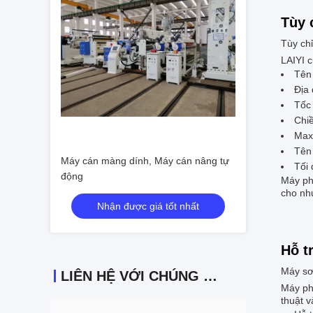
Tùy 
Tùy ch
LAIYI c
Tên 
Địa
Tốc
Chi
Max
Tên
Máy cán màng dính, Máy cán nâng tự
Tối 
động
Máy pha
cho nh
Nhận được giá tốt nhất
Hỗ t
Máy sơ
LIÊN HỆ VỚI CHÚNG TÔI
Máy ph
thuật v