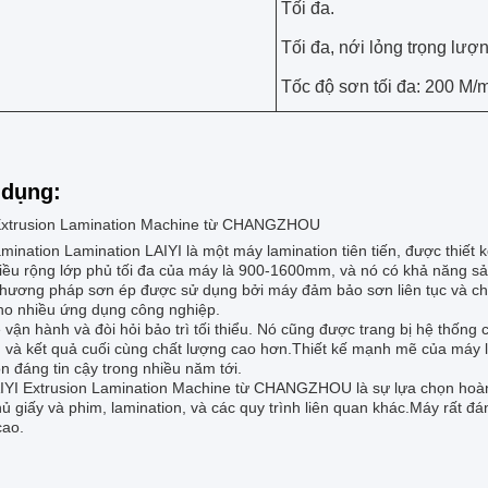
Tối đa.
Tối đa, nới lỏng trọng lượ
Tốc độ sơn tối đa: 200 M/
dụng:
Extrusion Lamination Machine từ CHANGZHOU
ination Lamination LAIYI là một máy lamination tiên tiến, được thiết 
iều rộng lớp phủ tối đa của máy là 900-1600mm, và nó có khả năng sản
Phương pháp sơn ép được sử dụng bởi máy đảm bảo sơn liên tục và chấ
cho nhiều ứng dụng công nghiệp.
vận hành và đòi hỏi bảo trì tối thiểu. Nó cũng được trang bị hệ thốn
ru và kết quả cuối cùng chất lượng cao hơn.Thiết kế mạnh mẽ của máy
n đáng tin cậy trong nhiều năm tới.
IYI Extrusion Lamination Machine từ CHANGZHOU là sự lựa chọn hoàn
 giấy và phim, lamination, và các quy trình liên quan khác.Máy rất đá
cao.