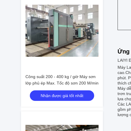
Ứng 
LAIYI 
Máy Lam
cao.Ch
Công suất 200 - 400 kg / giờ Máy sơn
phút. 
lớp phủ ép Max. Tốc độ sơn 200 M/min
thích 
Máy dễ 
trơn t
Nhận được giá tốt nhất
lựa chọ
Các LA
gồm phủ
lượng 