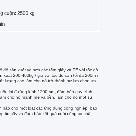
ng cuộn: 2500 kg
min
kế để sản xuất và sơn các tấm giấy và PE với tốc độ
 xuất 200-400kg / giờ với tốc độ sơn tối đa 200m /
t lượng cao,làm cho nó trở thành sự lựa chọn ưa
g cuộn lại đường kính 1200mm, đảm bảo quy trình
 làm cho nó mạnh mẽ và bền, làm cho nó một sự
 hảo cho một loạt các ứng dụng công nghiệp, bao
ng tin cậy và đảm bảo kết quả cuối cùng có chất