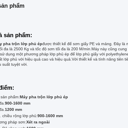
sản phẩm
ả sản phẩm:
y pha trộn lớp phủ ép
được thiết kế để sơn giấy PE và mảng. Đây là 
 tối đa là 2500 Kg và tốc độ sơn tối đa là 200 M/min.Máy này cũng cu
ử dụng một phương pháp lớp phủ ép để lớp phủ giấy với polyethylene.
t lớp phủ với hiệu quả cao và hiệu quả.Với thiết kế và tính năng tiên 
u suất tuyệt vời.
điểm:
 sản phẩm:
Máy pha trộn lớp phủ ép
đa.
900-1600 mm
đa.
1200 mm
 chiều rộng lớp phủ:
900-1600 mm
ơng pháp sơn:
Xét ra ngoài