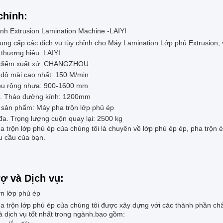
chỉnh:
ỉnh Extrusion Lamination Machine -LAIYI
ung cấp các dịch vụ tùy chỉnh cho Máy Lamination Lớp phủ Extrusion, 
thương hiệu: LAIYI
 điểm xuất xứ: CHANGZHOU
 độ mài cao nhất: 150 M/min
ều rộng nhựa: 900-1600 mm
. Tháo đường kính: 1200mm
 sản phẩm: Máy pha trộn lớp phủ ép
đa. Trọng lượng cuộn quay lại: 2500 kg
 trộn lớp phủ ép của chúng tôi là chuyên về lớp phủ ép ép, pha trộn 
u cầu của bạn.
rợ và Dịch vụ:
n lớp phủ ép
a trộn lớp phủ ép của chúng tôi được xây dựng với các thành phần chất
à dịch vụ tốt nhất trong ngành.bao gồm: