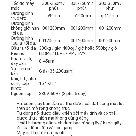
Tốc độ máy
300-350m /
300-350m /
300-350m /
móc:
phút
phút
phút
Đường kính
φ90mm
φ100mm
φ115mm
trục vít:
Đường kính
không giới hạn
001200mm
001200mm
001200mm
tối đa:
Đường kính
001200mm
001200mm
001200mm
tua lại tối đa:
Đầu ra tối đa:
300kg / giờ, 400kg / giờ hoặc 550kg / giờ
Resins:
LLDPE / LDPE / PP / EVA
Phạm vi độ
8-45μm
dày cán:
Vật liệu cơ
Giấy (35-200gsm)
bản:
Nhiệt độ nhà
cung cấp
15 ° -25 °
nước:
Nguồn cấp:
380V-50Hz (3 pha 5 dây)
Nhà
Hai cuộn giấy ban đầu có thể được cài đặt cùng một lúc
trên bộ mở rộng không trục.
Tự động nối được điều khiển bởi máy tính và có thể
Các sản phẩm
được thực hiện mà không dừng dòng.
Thiết bị hướng dẫn web đảm bảo rằng giấy / bảng giấy
đi qua đồng đều và gọn gàng.
Về chúng tôi
Máy cắt hạt để cắt cạnh.