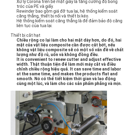
Xử lý Corona trên bề mặt giấy là tăng cường độ bong
Tham quan nhà máy
tróc của PE và giấy.
Rewinder bao gồm giá đỡ tua lại, hệ thống kiểm soát
căng thẳng, thiết bị nối và thiết bị kéo.
Kiểm soát chất lượng
Hệ thống kiểm soát căng thẳng là để đảm bảo độ căng
liên tục của tua lại.
Liên hệ chúng tôi
Thiết bị cắt hạt
Chiều rộng co lại làm cho hai mặt dày hơn, do đó, hai
mặt của vật liệu composite cần được cắt bớt, nếu
Tin tức
không vật liệu composite sẽ có một số vấn đề về chất
lượng như độ rủ, uốn và không đồng đều.
It is convenient to renew cutter and adjust effective
width.
Thật thuận tiện để làm mới máy cắt và điều
chỉnh chiều rộng hiệu quả.
It can save time and labor
Máy cán màng đùn
at the same time, and makes the products flat and
smooth.
Nó có thể tiết kiệm thời gian và lao động
cùng một lúc, và làm cho các sản phẩm phẳng và mịn.
Máy ép đùn
Máy ép màng
Máy cán nhựa
Máy tráng phủ