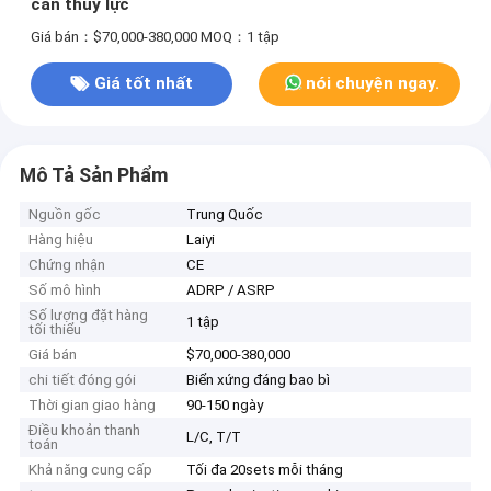
cán thủy lực
Giá bán：$70,000-380,000
MOQ：1 tập
Giá tốt nhất
nói chuyện ngay.
Mô Tả Sản Phẩm
Nguồn gốc
Trung Quốc
Hàng hiệu
Laiyi
Chứng nhận
CE
Số mô hình
ADRP / ASRP
Số lượng đặt hàng
1 tập
tối thiểu
Giá bán
$70,000-380,000
chi tiết đóng gói
Biển xứng đáng bao bì
Thời gian giao hàng
90-150 ngày
Điều khoản thanh
L/C, T/T
toán
Khả năng cung cấp
Tối đa 20sets mỗi tháng