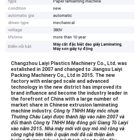
type
Paper lamianting machine
condition
new
automatic gra
automatic
driven type
mechanical
voltage
380V
lifetime
more than 10 year
,
Máy cắt đặc biệt dao giấy Laminating
Điểm nổi bật:
Máy sơn giấy tự động
Changzhou Laiyi Plastics Machinery Co., Ltd. was
estalished in 2007 and changed to Jiangsu Laiyi
Packing Machinery Co., Ltd in 2015. The new
factory with enlarged scale and advanced
technology in the new district has improved its
brand influence and become the industry leader in
the forefront of China with a large number of
market share in Chinese extrusion laminating
machine industry.
Công ty TNHH Máy móc nhựa
Thường Châu Laiyi được thành lập vào năm 2007 và
đổi thành Công ty TNHH Máy đóng gói Giang Tô Laiyi
vào năm 2015. Nhà máy mới với quy mô mở rộng và
công nghệ tiên tiến ở quận mới đã cải thiện ảnh