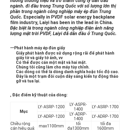
hưởng thương hiệu và trở thành công ty dẫn đầu
ngành. đi đầu trong Trung Quốc với số lượng lớn thị
phần trong ngành công nghiệp máy ép đùn Trung
Quốc.
Especially in PVDF solar energy backplane
film industry, Laiyi has been in the lead in China.
Đặc biệt là trong ngành công nghiệp điện ảnh năng
lượng mặt trời PVDF, Laiyi đã dẫn đầu ở Trung Quốc.
一
Phát hành máy ép đùn giấy
Giấy phát hành được sử dụng rộng rãi để phát hành
giấy tờ và giấy tờ ảnh, vv
Có thể được cán một mặt và hai mặt.
Chúng tôi cũng làm cho máy tùy chỉnh.
Các dòng có thể là dòng danh nghĩa hoặc tốc độ cao.
Đây là một trạm đôi cuộn dây sáng kiến ​​tự động tháo
gỡ và tua lại.
, Đặc điểm kỹ thuật của dòng:
LY-ASPR-
LY-ASRP-1200
LY-ASRP-1700
1400
Mục
LY-ADRP-
LY-ADRP-1200
LY-ADRP-1700
1400
Chiều rộng
tối
tối đa
max1100mm
cán hiệu quả:
đa1300mm
1600mm