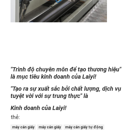
Máy ép đùn
Máy tráng giấy
Máy ghép hai mặt
Bộ phận máy cán
Máy thổi vải tan chảy
"Trình độ chuyên môn để tạo thương hiệu"
là mục tiêu kinh doanh của Laiyi!
"Tạo ra sự xuất sắc bởi chất lượng, dịch vụ
tuyệt vời với sự trung thực" là
Kinh doanh của Laiyi!
thẻ:
máy cán giấy
máy cán giấy
máy cán giấy tự động