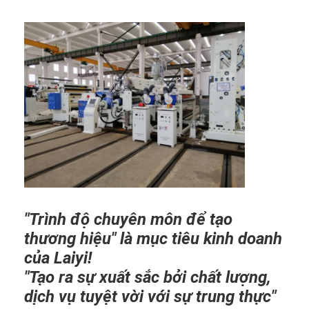
Máy ép đùn
Máy tráng giấy
Máy ghép hai mặt
Bộ phận máy cán
Máy thổi vải tan chảy
"Trình độ chuyên môn để tạo
thương hiệu" là mục tiêu kinh doanh
của Laiyi!
"Tạo ra sự xuất sắc bởi chất lượng,
dịch vụ tuyệt vời với sự trung thực"