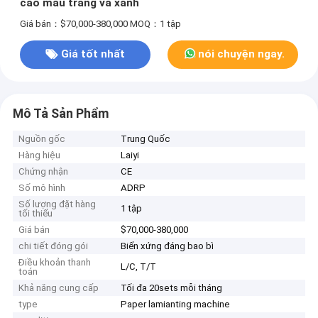
cao màu trắng và xanh
Giá bán：$70,000-380,000
MOQ：1 tập
Giá tốt nhất
nói chuyện ngay.
Mô Tả Sản Phẩm
Nguồn gốc
Trung Quốc
Hàng hiệu
Laiyi
Chứng nhận
CE
Số mô hình
ADRP
Số lượng đặt hàng
1 tập
tối thiểu
Giá bán
$70,000-380,000
chi tiết đóng gói
Biển xứng đáng bao bì
Điều khoản thanh
L/C, T/T
toán
Khả năng cung cấp
Tối đa 20sets mỗi tháng
type
Paper lamianting machine