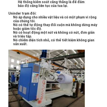
Hệ thống kiểm soát căng thẳng là để đảm
Tham quan nhà máy
bảo độ căng liên tục của tua lại.
Uninder trạm đôi:
Kiểm soát chất lượng
Nó áp dụng cho nhiều vật liệu và có một phạm vi rộng
của chúng tôi.
Nó có thể tự động thay đổi cuộn mà không dừng máy
Liên hệ chúng tôi
hoặc giảm tốc độ.
Nó có hoạt động một nút và không có nút, đơn giản
Tin tức
và triệu tập.
Nó chiếm diện tích nhỏ, có thể tiết kiệm không gian
sản xuất.
Máy cán màng đùn
Máy ép đùn
Máy ép màng
Máy cán nhựa
Máy tráng phủ