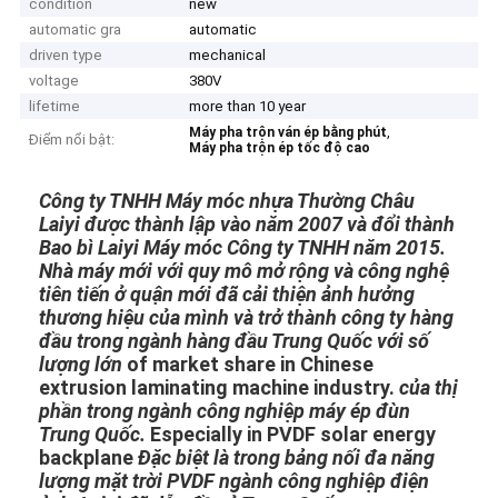
condition
new
automatic gra
automatic
driven type
mechanical
voltage
380V
lifetime
more than 10 year
,
Máy pha trộn ván ép bằng phút
Điểm nổi bật:
Máy pha trộn ép tốc độ cao
Công ty TNHH Máy móc nhựa Thường Châu
Laiyi được thành lập vào năm 2007 và đổi thành
Bao bì Laiyi
Máy móc Công ty TNHH năm 2015.
Nhà máy mới với quy mô mở rộng và công nghệ
tiên tiến ở quận mới
đã cải thiện ảnh hưởng
thương hiệu của mình và trở thành công ty hàng
đầu trong ngành hàng đầu Trung Quốc với số
lượng lớn
of market share in Chinese
extrusion laminating machine industry.
của thị
phần trong ngành công nghiệp máy ép đùn
Trung Quốc.
Especially in PVDF solar energy
backplane
Đặc biệt là trong bảng nối đa năng
lượng mặt trời PVDF
ngành công nghiệp điện