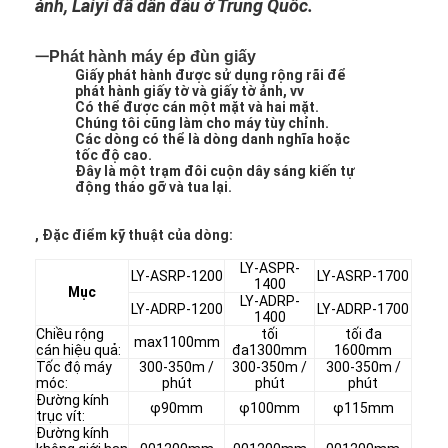
ảnh, Laiyi đã dẫn đầu ở Trung Quốc.
Phát hành máy ép đùn giấy
一
Giấy phát hành được sử dụng rộng rãi để
phát hành giấy tờ và giấy tờ ảnh, vv
Có thể được cán một mặt và hai mặt.
Chúng tôi cũng làm cho máy tùy chỉnh.
Các dòng có thể là dòng danh nghĩa hoặc
tốc độ cao.
Đây là một trạm đôi cuộn dây sáng kiến ​​tự
động tháo gỡ và tua lại.
, Đặc điểm kỹ thuật của dòng:
LY-ASPR-
LY-ASRP-1200
LY-ASRP-1700
1400
Mục
LY-ADRP-
LY-ADRP-1200
LY-ADRP-1700
1400
Chiều rộng
tối
tối đa
max1100mm
cán hiệu quả:
đa1300mm
1600mm
Tốc độ máy
300-350m /
300-350m /
300-350m /
móc:
phút
phút
phút
Đường kính
φ90mm
φ100mm
φ115mm
trục vít:
Đường kính