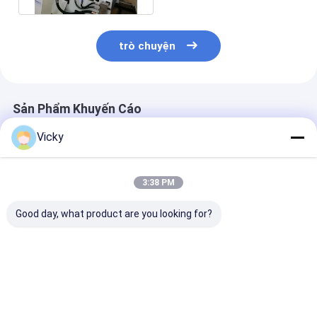
trò chuyện
Sản Phẩm Khuyến Cáo
Vicky
3:38 PM
Good day, what product are you looking for?
Máy sơn giấy ép một
Lớp phủ LLDPE Máy
Máy pha trộn 
mặt
cán các tông 35gsm
ép giấy hiệu q
1700mm T Die
Max. Unwind R
Weight 2500 K
Giá tốt nhất
Giá tốt nhất
Giá tốt n