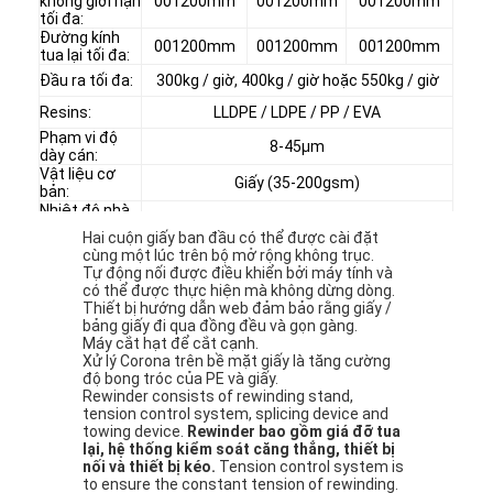
không giới hạn
001200mm
001200mm
001200mm
tối đa:
Đường kính
001200mm
001200mm
001200mm
tua lại tối đa:
Đầu ra tối đa:
300kg / giờ, 400kg / giờ hoặc 550kg / giờ
Resins:
LLDPE / LDPE / PP / EVA
Phạm vi độ
8-45μm
dày cán:
Vật liệu cơ
Giấy (35-200gsm)
bản:
Nhiệt độ nhà
cung cấp
15 ° -25 °
Hai cuộn giấy ban đầu có thể được cài đặt
nước:
cùng một lúc trên bộ mở rộng không trục.
Nguồn cấp:
380V-50Hz (3 pha 5 dây)
Tự động nối được điều khiển bởi máy tính và
có thể được thực hiện mà không dừng dòng.
Thiết bị hướng dẫn web đảm bảo rằng giấy /
bảng giấy đi qua đồng đều và gọn gàng.
Máy cắt hạt để cắt cạnh.
Xử lý Corona trên bề mặt giấy là tăng cường
Nhà
độ bong tróc của PE và giấy.
Rewinder consists of rewinding stand,
tension control system, splicing device and
Các sản phẩm
towing device.
Rewinder bao gồm giá đỡ tua
lại, hệ thống kiểm soát căng thẳng, thiết bị
Về chúng tôi
nối và thiết bị kéo.
Tension control system is
to ensure the constant tension of rewinding.