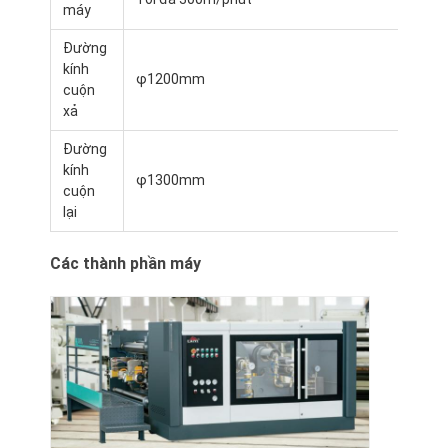
máy
Đường
kính
φ1200mm
cuộn
xả
Đường
kính
φ1300mm
cuộn
lại
Các thành phần máy