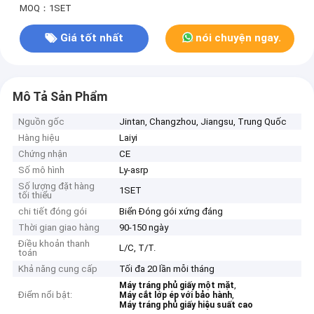
MOQ：1SET
Giá tốt nhất
nói chuyện ngay.
Mô Tả Sản Phẩm
Nguồn gốc
Jintan, Changzhou, Jiangsu, Trung Quốc
Hàng hiệu
Laiyi
Chứng nhận
CE
Số mô hình
Ly-asrp
Số lượng đặt hàng
1SET
tối thiểu
chi tiết đóng gói
Biển Đóng gói xứng đáng
Thời gian giao hàng
90-150 ngày
Điều khoản thanh
L/C, T/T.
toán
Khả năng cung cấp
Tối đa 20 lần mỗi tháng
,
Máy tráng phủ giấy một mặt
Điểm nổi bật:
,
Máy cắt lớp ép với bảo hành
Máy tráng phủ giấy hiệu suất cao