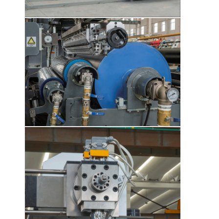
Tham quan nhà máy
Kiểm soát chất lượng
Liên hệ chúng tôi
Tin tức
Máy cán màng đùn
Máy ép đùn
Máy ép màng
Máy cán nhựa
Máy tráng phủ