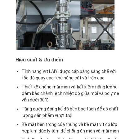
Máy ép đùn
Máy tráng giấy
Máy ghép hai mặt
Bộ phận máy cán
Máy thổi vải tan chảy
Hiệu suất & Ưu điểm
Tính năng Vít LAlYl được cấp bằng sáng chế với
tốc độ quay cao, khả năng cắt và trộn cao
Thiết kế chống mài mòn và tiết kiệm năng lượng
đảm bảo chênh lệch nhiệt độ giữa môi và polyme
vẫn dưới 30℃
Tăng cường đáng kể độ bền bóc tách để có chất
lượng sản phẩm vượt trội
Bề mặt bên trong của thùng và bề mặt vít có lớp
hợp kim đúc ly tâm để chống ăn mòn và mài mòn