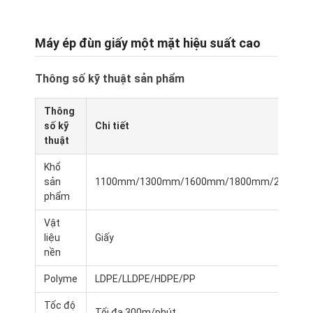
Máy ép đùn giấy một mặt hiệu suất cao
Thông số kỹ thuật sản phẩm
Thông
số kỹ
Chi tiết
thuật
Khổ
sản
1100mm/1300mm/1600mm/1800mm/2000m
phẩm
Vật
liệu
Giấy
nền
Polyme
LDPE/LLDPE/HDPE/PP
Tốc độ
Tối đa 300m/phút