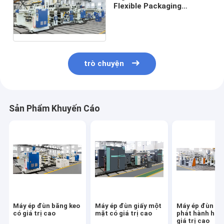
Flexible Packaging
Tandem Co-extrusion
Laminating Machine
trò chuyện
Sản Phẩm Khuyến Cáo
Máy ép đùn băng keo
Máy ép đùn giấy một
Máy ép đùn gi
có giá trị cao
mặt có giá trị cao
phát hành hai
giá trị cao