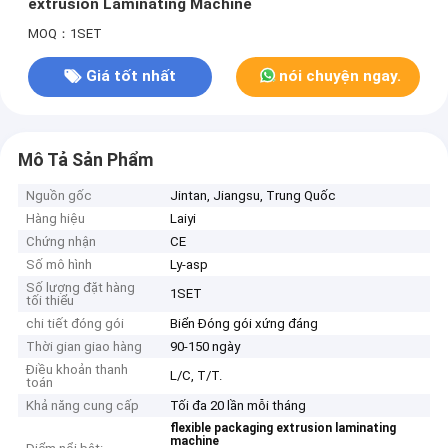
extrusion Laminating Machine
MOQ：1SET
Giá tốt nhất
nói chuyện ngay.
Mô Tả Sản Phẩm
Nguồn gốc
Jintan, Jiangsu, Trung Quốc
Hàng hiệu
Laiyi
Chứng nhận
CE
Số mô hình
Ly-asp
Số lượng đặt hàng
1SET
tối thiểu
chi tiết đóng gói
Biển Đóng gói xứng đáng
Thời gian giao hàng
90-150 ngày
Điều khoản thanh
L/C, T/T.
toán
Khả năng cung cấp
Tối đa 20 lần mỗi tháng
flexible packaging extrusion laminating
machine