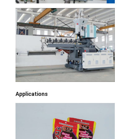
Tham quan nhà máy
Kiểm soát chất lượng
Liên hệ chúng tôi
Tin tức
Máy cán màng đùn
Máy ép đùn
Applications
Máy ép màng
Máy cán nhựa
Máy tráng phủ