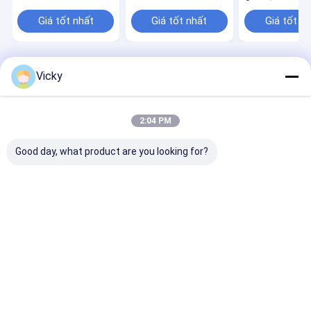
Giá tốt nhất
Giá tốt nhất
Giá tốt n
Nhà
Về chúng
Liên hệ với chúng
Desktop
Vicky
tôi
tôi
Site
Sơ đồ trang web
Chính sách bảo mật
Phẩm chất
Máy cán màng đùn
Nhà máy trung quốc.Copyright ©
2:04 PM
2026 JIANGSU LAIYI PACKING MACHINERY CO.,LTD.. All Rights
Reserved.
Good day, what product are you looking for?