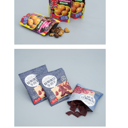
Máy ép đùn
Máy tráng giấy
Máy ghép hai mặt
Bộ phận máy cán
Máy thổi vải tan chảy