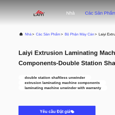
Nhà
Các Sản Phẩ
Nhà
>
Các Sản Phẩm
>
Bộ Phận Máy Cán
>
Laiyi Ext
Laiyi Extrusion Laminating Mach
Components-Double Station Sha
double station shaftless unwinder
extrusion laminating machine components
laminating machine unwinder with warranty
Yêu cầu Đặt giá