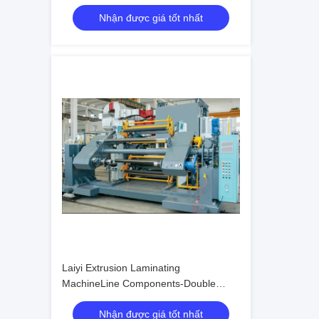
Nhận được giá tốt nhất
Laiyi Extrusion Laminating
MachineLine Components-Double
Station Turret Shaftless Unwinder and
Nhận được giá tốt nhất
Rewinder