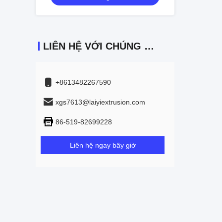
LIÊN HỆ VỚI CHÚNG TÔI
+8613482267590
xgs7613@laiyiextrusion.com
86-519-82699228
Liên hệ ngay bây giờ