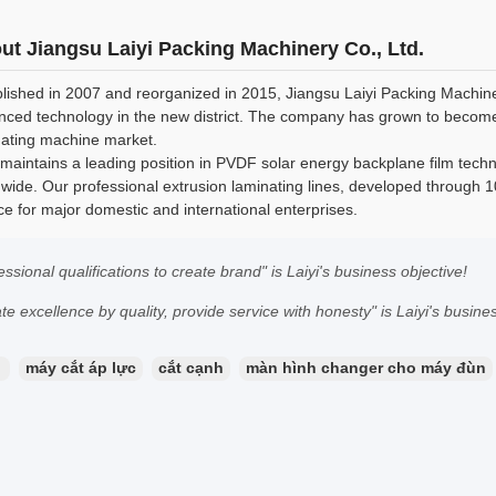
ut Jiangsu Laiyi Packing Machinery Co., Ltd.
lished in 2007 and reorganized in 2015, Jiangsu Laiyi Packing Machiner
ced technology in the new district. The company has grown to become 
nating machine market.
 maintains a leading position in PVDF solar energy backplane film tec
wide. Our professional extrusion laminating lines, developed through 1
ce for major domestic and international enterprises.
essional qualifications to create brand" is Laiyi's business objective!
te excellence by quality, provide service with honesty" is Laiyi's busin
：
máy cắt áp lực
cắt cạnh
màn hình changer cho máy đùn