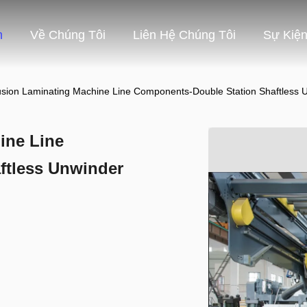
m
Về Chúng Tôi
Liên Hệ Chúng Tôi
Sự Kiệ
rusion Laminating Machine Line Components-Double Station Shaftless 
ine Line
ftless Unwinder