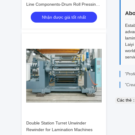
Line Components-Drum Roll Pressing
Rewinder
Abo
Nhận được giá tốt nhất
Estab
advan
lami
Laiyi
world
servi
"Prof
"Crea
Các thẻ
Double Station Turret Unwinder
Rewinder for Lamination Machines