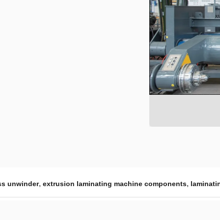
,
,
ess unwinder
extrusion laminating machine components
laminati