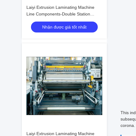
Laiyi Extrusion Laminating Machine
Line Components-Double Station
Shaftless Unwinder
Nhận được giá tốt nhất
This ind
subseque
corona. 
Laiyi Extrusion Laminating Machine