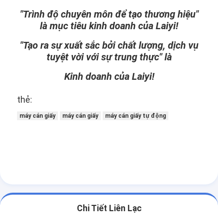
Máy ép đùn
"Trình độ chuyên môn để tạo thương hiệu"
là mục tiêu kinh doanh của Laiyi!
Máy tráng giấy
"Tạo ra sự xuất sắc bởi chất lượng, dịch vụ
Máy ghép hai mặt
tuyệt vời với sự trung thực" là
Bộ phận máy cán
Kinh doanh của Laiyi!
Máy thổi vải tan chảy
thẻ:
máy cán giấy
máy cán giấy
máy cán giấy tự động
Chi Tiết Liên Lạc