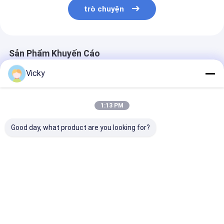
trò chuyện
Sản Phẩm Khuyến Cáo
Vicky
1:13 PM
Good day, what product are you looking for?
Máy sơn giấy ép một
Lớp phủ LLDPE Máy
Máy pha trộn 
mặt
cán các tông 35gsm
ép giấy hiệu q
1700mm T Die
Max. Unwind R
Weight 2500 K
Giá tốt nhất
Giá tốt nhất
Giá tốt n
Nhà
Về chúng
Liên hệ với chúng
Desktop