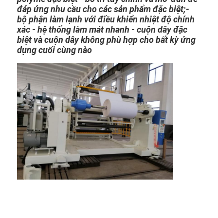
đáp ứng nhu cầu cho các sản phẩm đặc biệt;-
Tham quan nhà máy
bộ phận làm lạnh với điều khiển nhiệt độ chính
xác - hệ thống làm mát nhanh - cuộn dây đặc
Kiểm soát chất lượng
biệt và cuộn dây không phù hợp cho bất kỳ ứng
dụng cuối cùng nào
Liên hệ chúng tôi
Tin tức
Máy cán màng đùn
Máy ép đùn
Máy ép màng
Máy cán nhựa
Máy tráng phủ