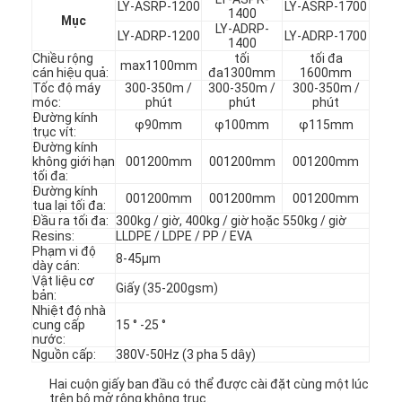
LY-ASRP-1200
LY-ASRP-1700
1400
Mục
LY-ADRP-
LY-ADRP-1200
LY-ADRP-1700
1400
Chiều rộng
tối
tối đa
max1100mm
cán hiệu quả:
đa1300mm
1600mm
Tốc độ máy
300-350m /
300-350m /
300-350m /
móc:
phút
phút
phút
Đường kính
φ90mm
φ100mm
φ115mm
trục vít:
Đường kính
không giới hạn
001200mm
001200mm
001200mm
tối đa:
Đường kính
001200mm
001200mm
001200mm
tua lại tối đa:
Đầu ra tối đa:
300kg / giờ, 400kg / giờ hoặc 550kg / giờ
Resins:
LLDPE / LDPE / PP / EVA
Phạm vi độ
8-45μm
dày cán:
Vật liệu cơ
Giấy (35-200gsm)
bản:
Nhiệt độ nhà
cung cấp
15 ° -25 °
nước:
Nguồn cấp:
380V-50Hz (3 pha 5 dây)
Hai cuộn giấy ban đầu có thể được cài đặt cùng một lúc
trên bộ mở rộng không trục.