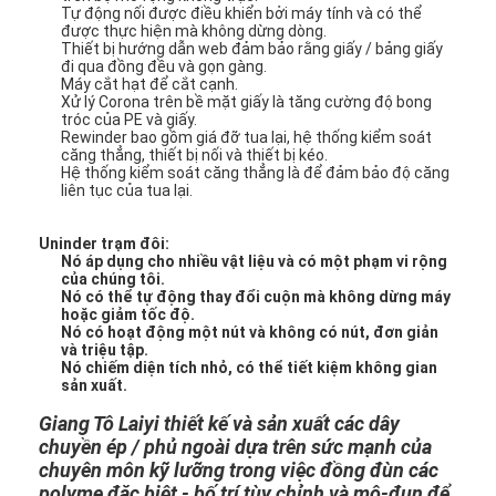
Tự động nối được điều khiển bởi máy tính và có thể
được thực hiện mà không dừng dòng.
Thiết bị hướng dẫn web đảm bảo rằng giấy / bảng giấy
đi qua đồng đều và gọn gàng.
Máy cắt hạt để cắt cạnh.
Xử lý Corona trên bề mặt giấy là tăng cường độ bong
tróc của PE và giấy.
Rewinder bao gồm giá đỡ tua lại, hệ thống kiểm soát
căng thẳng, thiết bị nối và thiết bị kéo.
Hệ thống kiểm soát căng thẳng là để đảm bảo độ căng
liên tục của tua lại.
Uninder trạm đôi:
Nó áp dụng cho nhiều vật liệu và có một phạm vi rộng
của chúng tôi.
Nó có thể tự động thay đổi cuộn mà không dừng máy
hoặc giảm tốc độ.
Nó có hoạt động một nút và không có nút, đơn giản
và triệu tập.
Nó chiếm diện tích nhỏ, có thể tiết kiệm không gian
Nhà
sản xuất.
Các sản phẩm
Giang Tô Laiyi thiết kế và sản xuất các dây
chuyền ép / phủ ngoài dựa trên sức mạnh của
chuyên môn kỹ lưỡng trong việc đồng đùn các
Về chúng tôi
polyme đặc biệt - bố trí tùy chỉnh và mô-đun để