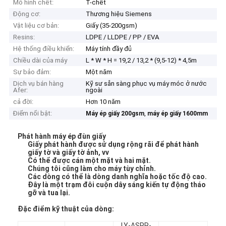
Mô hình chết:
T-chết
Động cơ:
Thương hiệu Siemens
Vật liệu cơ bản:
Giấy (35-200gsm)
Resins:
LDPE / LLDPE / PP / EVA
Hệ thống điều khiển:
Máy tính đầy đủ
Chiều dài của máy
L * W * H = 19,2 / 13,2 * (9,5-12) * 4,5m
Sự bảo đảm:
Một năm
Dịch vụ bán hàng
Kỹ sư sẵn sàng phục vụ máy móc ở nước
Afer:
ngoài
cả đời:
Hơn 10 năm
Điểm nổi bật:
,
Máy ép giấy 200gsm
máy ép giấy 1600mm
Phát hành máy ép đùn giấy
Giấy phát hành được sử dụng rộng rãi để phát hành
giấy tờ và giấy tờ ảnh, vv
Có thể được cán một mặt và hai mặt.
Chúng tôi cũng làm cho máy tùy chỉnh.
Các dòng có thể là dòng danh nghĩa hoặc tốc độ cao.
Đây là một trạm đôi cuộn dây sáng kiến ​​tự động tháo
gỡ và tua lại.
Đặc điểm kỹ thuật của dòng:
LY-ASPR-