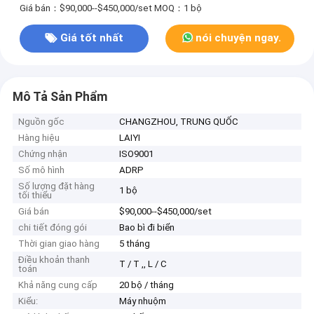
Giá bán：$90,000--$450,000/set
MOQ：1 bộ
Giá tốt nhất
nói chuyện ngay.
Mô Tả Sản Phẩm
Nguồn gốc
CHANGZHOU, TRUNG QUỐC
Hàng hiệu
LAIYI
Chứng nhận
ISO9001
Số mô hình
ADRP
Số lượng đặt hàng
1 bộ
tối thiểu
Giá bán
$90,000--$450,000/set
chi tiết đóng gói
Bao bì đi biển
Thời gian giao hàng
5 tháng
Điều khoản thanh
T / T ,, L / C
toán
Khả năng cung cấp
20 bộ / tháng
Kiểu:
Máy nhuộm