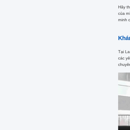
Hãy th
của mì
minh c
Khá
Tại
La
các yê
chuyên