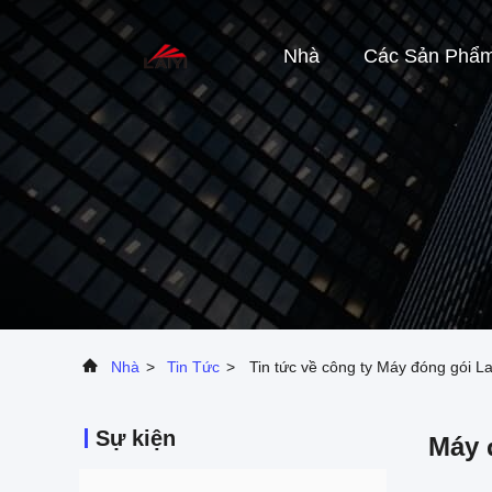
Nhà
Các Sản Phẩ
Nhà
>
Tin Tức
>
Tin tức về công ty Máy đóng gói La
Sự kiện
Máy 