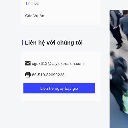
Tin Tức
Các Vụ Án
Liên hệ với chúng tôi
xgs7613@laiyiextrusion.com
86-519-82699228
Liên hệ ngay bây giờ