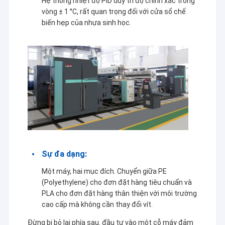
Hệ thống nhiệt độ PID duy trì độ chính xác trong
vòng ± 1 °C, rất quan trọng đối với cửa sổ chế
biến hẹp của nhựa sinh học.
Sự đa dạng:
Nhà
Một máy, hai mục đích. Chuyển giữa PE
(Polyethylene) cho đơn đặt hàng tiêu chuẩn và
Jiangsu Laiyi Packing Machinery Co., Ltd được thành lập
Các sản phẩm
PLA cho đơn đặt hàng thân thiện với môi trường
vào năm 2007 và chuyển đến quận Jintan vào năm 2015.
cao cấp mà không cần thay đổi vít.
The new factory with enlarged scale and advanced
Về chúng tôi
technology has improved its brand influence and become
Đừng bị bỏ lại phía sau. đầu tư vào một cỗ máy đảm