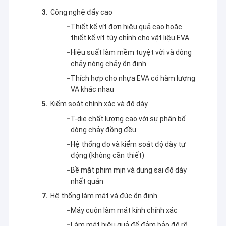
Công nghệ đẩy cao
Thiết kế vít đơn hiệu quả cao hoặc
thiết kế vít tùy chỉnh cho vật liệu EVA
Hiệu suất làm mềm tuyệt vời và dòng
chảy nóng chảy ổn định
Thích hợp cho nhựa EVA có hàm lượng
VA khác nhau
Kiểm soát chính xác và độ dày
T-die chất lượng cao với sự phân bố
dòng chảy đồng đều
Hệ thống đo và kiểm soát độ dày tự
động (không cần thiết)
Nhà
Bề mặt phim mịn và dung sai độ dày
nhất quán
Jiangsu Laiyi Packing Machinery Co., Ltd được thành lập
Các sản phẩm
Hệ thống làm mát và đúc ổn định
vào năm 2007 và chuyển đến quận Jintan vào năm 2015.
The new factory with enlarged scale and advanced
Máy cuộn làm mát kính chính xác
Về chúng tôi
technology has improved its brand influence and become
Làm mát hiệu quả để đảm bảo độ rõ