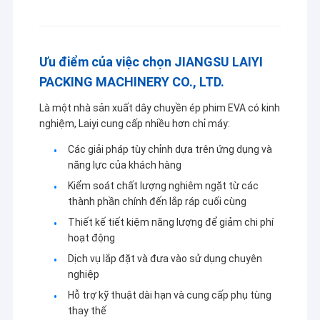
Máy ép đùn
đáng tin cậy hơn.
Máy tráng giấy
Ưu điểm của việc chọn JIANGSU LAIYI
Máy ghép hai mặt
PACKING MACHINERY CO., LTD.
Bộ phận máy cán
Là một nhà sản xuất dây chuyền ép phim EVA có kinh
nghiệm, Laiyi cung cấp nhiều hơn chỉ máy:
Máy thổi vải tan chảy
Các giải pháp tùy chỉnh dựa trên ứng dụng và
năng lực của khách hàng
Kiểm soát chất lượng nghiêm ngặt từ các
thành phần chính đến lắp ráp cuối cùng
Thiết kế tiết kiệm năng lượng để giảm chi phí
hoạt động
Dịch vụ lắp đặt và đưa vào sử dụng chuyên
nghiệp
Hỗ trợ kỹ thuật dài hạn và cung cấp phụ tùng
thay thế