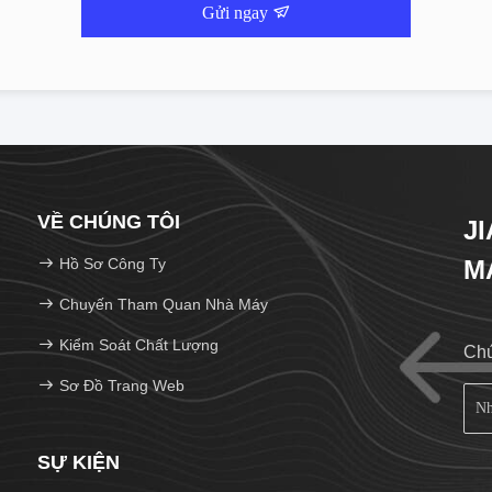
Gửi ngay
VỀ CHÚNG TÔI
J
Hồ Sơ Công Ty
M
Chuyến Tham Quan Nhà Máy
Kiểm Soát Chất Lượng
Chú
Sơ Đồ Trang Web
SỰ KIỆN