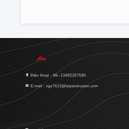
Điện thoại：86--13482267590
E-mail：xgs7613@laiyiextrusion.com