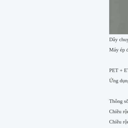
Dây chuy
Máy ép 
PET + 
Ứng dụn
Thông số
Chiều r
Chiều rộ