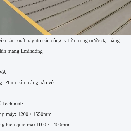
ền sản xuất này do các công ty lớn trong nước đặt hàng.
đùn màng Lminating
EVA
g: Phim cán màng bảo vệ
 Techinial:
ộng máy: 1200 / 1550mm
ng hiệu quả: max1100 / 1400mm