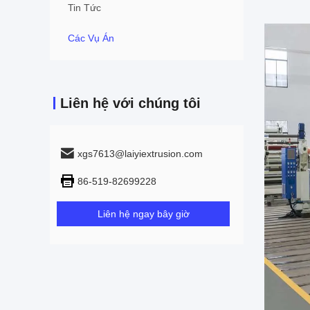
Tin Tức
Các Vụ Án
Liên hệ với chúng tôi
xgs7613@laiyiextrusion.com
86-519-82699228
Liên hệ ngay bây giờ