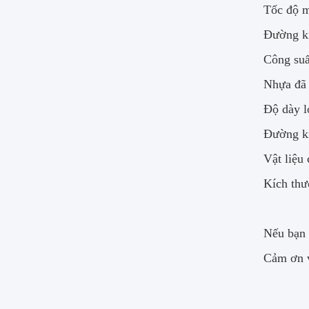
Tốc độ m
Đường k
Công suấ
Nhựa đã 
Độ dày l
Đường kí
Vật liệu
Kích thư
Nếu bạn 
Cảm ơn v