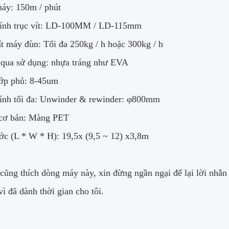
áy: 150m / phút
ính trục vít: LD-100MM / LD-115mm
t máy đùn: Tối đa 250kg / h hoặc 300kg / h
qua sử dụng: nhựa tráng như EVA
ớp phủ: 8-45um
nh tối đa: Unwinder & rewinder: φ800mm
 cơ bản: Màng PET
ớc (L * W * H): 19,5x (9,5 ~ 12) x3,8m
cũng thích dòng máy này, xin đừng ngần ngại để lại lời nhắn 
ì đã dành thời gian cho tôi.